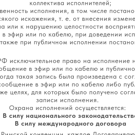
коллектива исполнителей;
венность исполнения, в том числе постано
якого искажения, т. е. от внесения измен
а или к нарушению целостности восприяти
 в эфир или по кабелю, при доведении ис
 также при публичном исполнении постано
К РФ исключительное право на исполнение
общение в эфир или по кабелю и публичн
когда такая запись была произведена с сог
сообщение в эфир или по кабелю либо пу
 же целях, для которых было получено сог
записи исполнения.
Охрана исполнений осуществляется:
В силу национального законодательств
В силу международного договора
4 Римской конвенции, каждое Договариваю