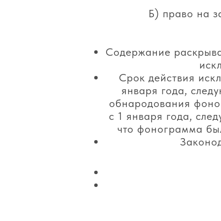
Б) право на 
Содержание раскрывае
иск
Срок действия искл
января года, следу
обнародования фоног
с 1 января года, сле
что фонограмма был
Законо