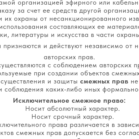
самой организацией эфирного или кабельн
аказу за счет ее средств другой организац
и их охраны от несанкционированного из
использования составляющих ее материал
и, литературы и искусства в части охран
а
признаются и действуют независимо от н
авторских прав.
уществляются с соблюдением авторских п
ользуемые при создании объектов смежных
осуществления и защиты
смежных прав
не
и соблюдения каких-либо иных формально
Исключительное смежное право:
Носит абсолютный характер.
Носит срочный характер.
лючительного права различается в зависи
ктов смежных прав допускается без согла