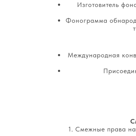
Изготовитель фон
Фонограмма обнародо
Международная конве
Присоедин
С
1. Смежные права н