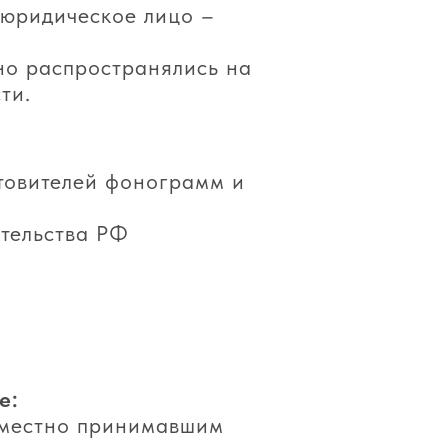
 юридическое лицо –
но распространялись на
ти.
товителей фонограмм и
тельства РФ
е:
вместно принимавшим