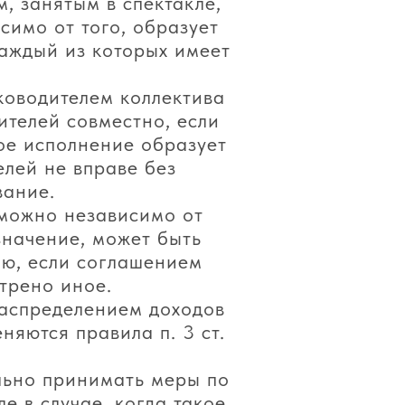
, занятым в спектакле,
симо от того, образует
каждый из которых имеет
ководителем коллектива
ителей совместно, если
ое исполнение образует
елей не вправе без
вание.
зможно независимо от
значение, может быть
ию, если соглашением
трено иное.
распределением доходов
няются правила п. 3 ст.
ельно принимать меры по
е в случае, когда такое