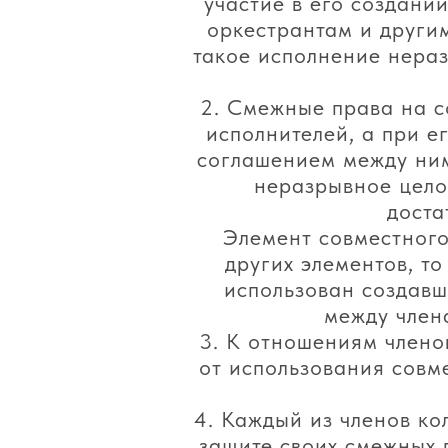
участие в его создани
оркестрантам и другим
такое исполнение нераз
2. Смежные права на с
исполнителей, а при е
соглашением между ним
неразрывное целое
доста
Элемент совместного
других элементов, т
использован создавш
между член
3. К отношениям члено
от использования совме
4. Каждый из членов ко
защите своих смежных п