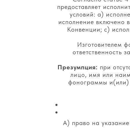
предоставляет исполни
условий: a) исполн
исполнение включено в
Конвенции; с) испо
Изготовителем ф
ответственность з
Презумпция:
при отсут
лицо, имя или наи
фонограммы и(или) 
А) право на указание