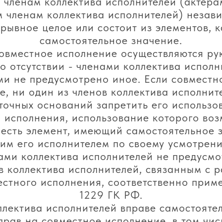
и членам коллектива исполнителей (актерам
 членам коллектива исполнителей) незави
рывное целое или состоит из элементов, 
самостоятельное значение.
овместное исполнение осуществляются ру
го отсутствии - членами коллектива исполн
и не предусмотрено иное. Если совместн
, ни один из членов коллектива исполнит
точных оснований запретить его использо
 исполнения, использование которого во
о есть элемент, имеющий самостоятельное 
им его исполнителем по своему усмотрен
ами коллектива исполнителей не предусмо
в коллектива исполнителей, связанным с 
стного исполнения, соответственно приме
1229 ГК РФ.
ллектива исполнителей вправе самостоят
рав на совместное исполнение, в том числ