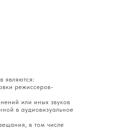
в являются:
овки режиссеров-
;
лнений или иных звуков
нной в аудиовизуальное
ещания, в том числе