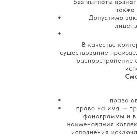
без выплаты вознаг
также 
Допустимо зак
лиценз
В качестве крит
существование произве
распространение с
исп
Сме
право а
право на имя — пр
фонограммы и в 
наименования коллект
исполнения исключа