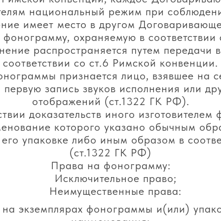
телям национальный режим при соблюден
ение имеет место в другом Договаривающе
 фонограмму, охраняемую в соответствии 
лнение распространяется путем передачи в
соответствии со ст.6 Римской конвенции.
онограммы признается лицо, взявшее на с
а первую запись звуков исполнения или дру
отображений (ст.1322 ГК РФ).
ствии доказательств иного изготовителем
менование которого указано обычным обр
его упаковке либо иным образом в соответ
(ст.1322 ГК РФ)
Права на фонограмму:
Исключительное право;
Неимущественные права:
 на экземплярах фонограммы и(или) упак