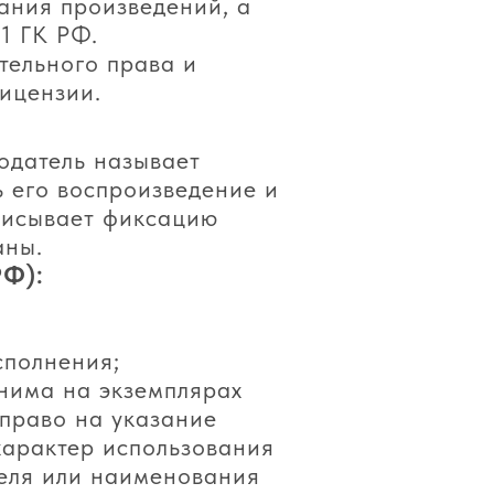
ания произведений, а
1 ГК РФ.
тельного права и
лицензии.
одатель называет
 его воспроизведение и
дписывает фиксацию
аны.
РФ):
сполнения;
нима на экземплярах
право на указание
характер использования
еля или наименования