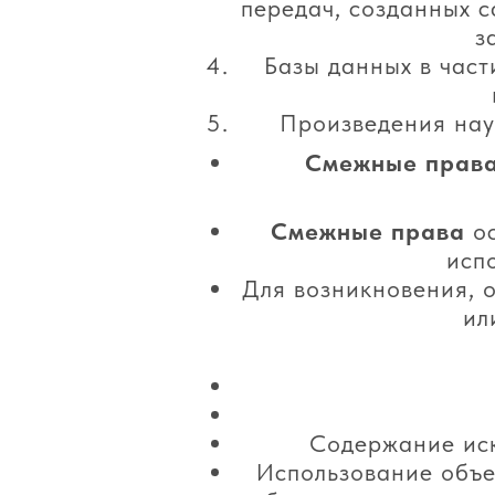
передач, созданных 
з
Базы данных в част
Произведения наук
Смежные прав
Смежные права
ос
исп
Для возникновения, 
ил
Содержание иск
Использование объе