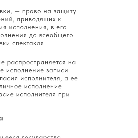
вки, — право на защиту
ений, приводящих к
я исполнения, в его
полнения до всеобщего
вки спектакля.
 не распространяется на
ое исполнение записи
ласия исполнителя, а ее
бличное исполнение
ласие исполнителя при
а
щееся государство